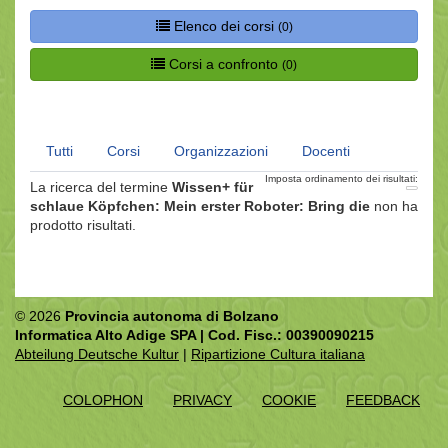
Elenco dei corsi
(0)
Corsi a confronto
(0)
Tutti
Corsi
Organizzazioni
Docenti
Imposta ordinamento dei risultati:
La ricerca del termine
Wissen+ für
schlaue Köpfchen: Mein erster Roboter: Bring die
non ha
prodotto risultati.
© 2026
Provincia autonoma di Bolzano
Informatica Alto Adige SPA | Cod. Fisc.: 00390090215
Abteilung Deutsche Kultur
|
Ripartizione Cultura italiana
COLOPHON
PRIVACY
COOKIE
FEEDBACK