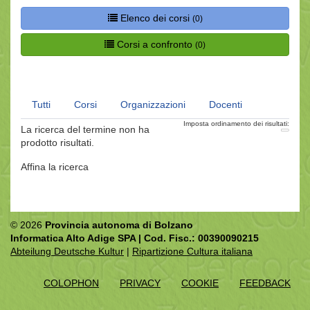
Elenco dei corsi
(0)
Corsi a confronto
(0)
Tutti
Corsi
Organizzazioni
Docenti
Imposta ordinamento dei risultati:
La ricerca del termine
non ha
prodotto risultati.
Affina la ricerca
© 2026
Provincia autonoma di Bolzano
Informatica Alto Adige SPA | Cod. Fisc.: 00390090215
Abteilung Deutsche Kultur
|
Ripartizione Cultura italiana
COLOPHON
PRIVACY
COOKIE
FEEDBACK