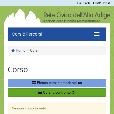
Deutsch
CIVIS.bz.it
Corsi&Percorsi
Toggle
navigation
Home
Corsi
Corso
Elenco corsi memorizzati
(0)
Corsi a confronto
(0)
Nessun corso trovato