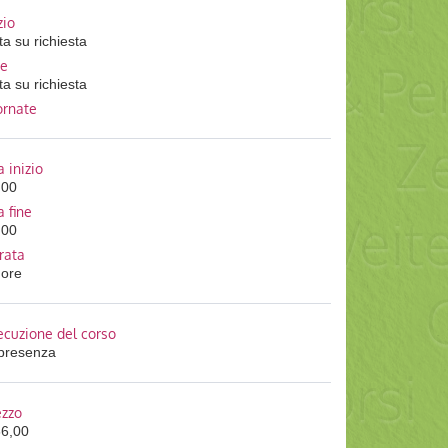
zio
a su richiesta
ne
a su richiesta
ornate
 inizio
:00
a fine
:00
rata
 ore
ecuzione del corso
 presenza
ezzo
66,00