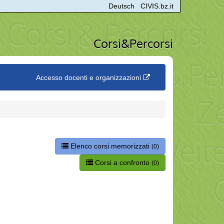
Deutsch
CIVIS.bz.it
Corsi&Percorsi
Accesso docenti e organizzazioni
Elenco corsi memorizzati
(0)
Corsi a confronto
(0)