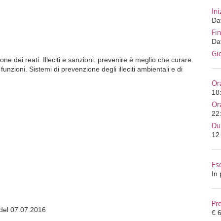
Ini
Dat
Fi
Dat
Gi
ne dei reati. Illeciti e sanzioni: prevenire è meglio che curare.
unzioni. Sistemi di prevenzione degli illeciti ambientali e di
Ora
18
Or
22
Du
12
Es
In
Pr
del 07.07.2016
€ 