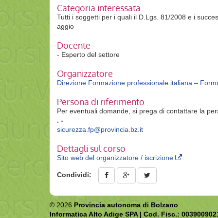
Categoria interessata
Tutti i soggetti per i quali il D.Lgs. 81/2008 e i suc
aggio
Docente
- Esperto del settore
Organizzatore
Direzione Formazione professionale italiana – Forma
Persona di riferimento
Per eventuali domande, si prega di contattare la per
. -
sicurezza.fp@provincia.bz.it
Dettagli sul corso
Sito web del organizzatore / iscrizione
Condividi:
© 2026
Provincia autonoma di Bolzano
Informatica Alto Adige SPA | Cod. Fisc.: 003900902