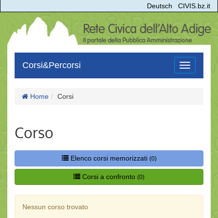
Deutsch
CIVIS.bz.it
Corsi&Percorsi
Toggle
navigation
Home
Corsi
Corso
Elenco corsi memorizzati
(0)
Corsi a confronto
(0)
Nessun corso trovato