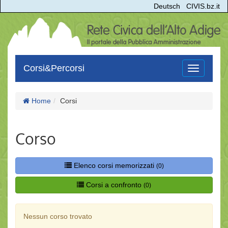
Deutsch
CIVIS.bz.it
Corsi&Percorsi
Toggle
navigation
Home
Corsi
Corso
Elenco corsi memorizzati
(0)
Corsi a confronto
(0)
Nessun corso trovato