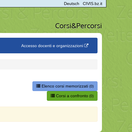
Deutsch
CIVIS.bz.it
Corsi&Percorsi
Accesso docenti e organizzazioni
Elenco corsi memorizzati
(0)
Corsi a confronto
(0)