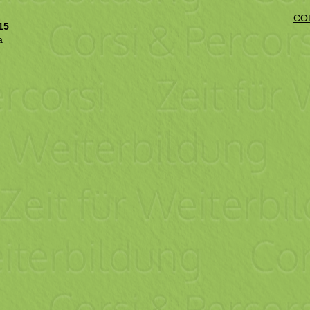
CO
15
a