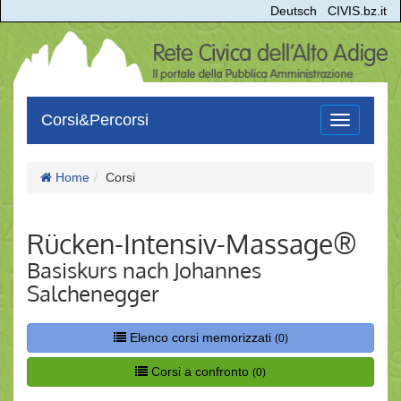
Deutsch
CIVIS.bz.it
Corsi&Percorsi
Toggle
navigation
Home
Corsi
Rücken-Intensiv-Massage®
Basiskurs nach Johannes
Salchenegger
Elenco corsi memorizzati
(0)
Corsi a confronto
(0)