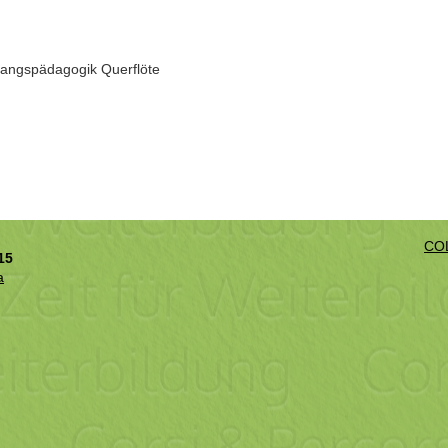
sangspädagogik Querflöte
CO
15
a