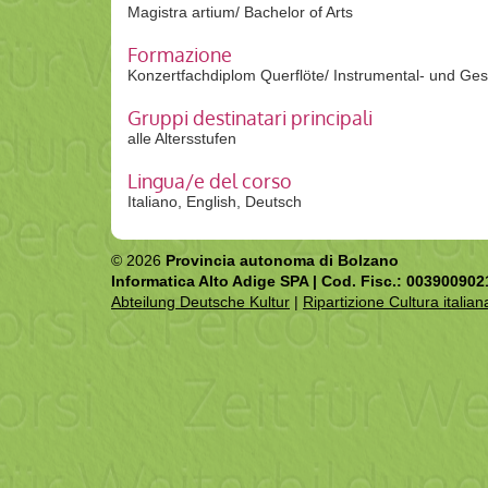
Magistra artium/ Bachelor of Arts
Formazione
Konzertfachdiplom Querflöte/ Instrumental- und Ge
Gruppi destinatari principali
alle Altersstufen
Lingua/e del corso
Italiano, English, Deutsch
© 2026
Provincia autonoma di Bolzano
Informatica Alto Adige SPA | Cod. Fisc.: 003900902
Abteilung Deutsche Kultur
|
Ripartizione Cultura italian