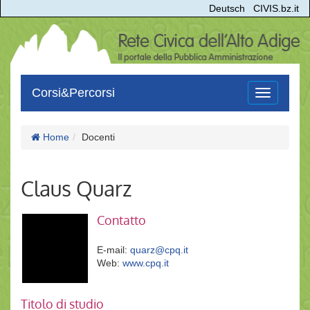
Deutsch
CIVIS.bz.it
Corsi&Percorsi
Toggle
navigation
Home
Docenti
Claus Quarz
Contatto
E-mail:
quarz@cpq.it
Web:
www.cpq.it
Titolo di studio