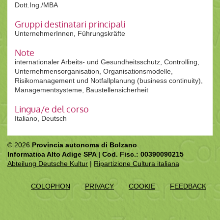
Dott.Ing./MBA
Gruppi destinatari principali
UnternehmerInnen, Führungskräfte
Note
internationaler Arbeits- und Gesundheitsschutz, Controlling,
Unternehmensorganisation, Organisationsmodelle,
Risikomanagement und Notfallplanung (business continuity),
Managementsysteme, Baustellensicherheit
Lingua/e del corso
Italiano, Deutsch
© 2026
Provincia autonoma di Bolzano
Informatica Alto Adige SPA | Cod. Fisc.: 00390090215
Abteilung Deutsche Kultur
|
Ripartizione Cultura italiana
COLOPHON
PRIVACY
COOKIE
FEEDBACK