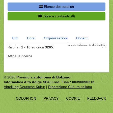
Elenco dei corsi
(0)
Corsi a confronto
(0)
Tutti
Corsi
Organizzazioni
Docenti
Imposta ordinamento dei risultati:
Risultati
1
-
10
su circa
3265
.
Affina la ricerca
© 2026
Provincia autonoma di Bolzano
Informatica Alto Adige SPA | Cod. Fisc.: 00390090215
Abteilung Deutsche Kultur
|
Ripartizione Cultura italiana
COLOPHON
PRIVACY
COOKIE
FEEDBACK