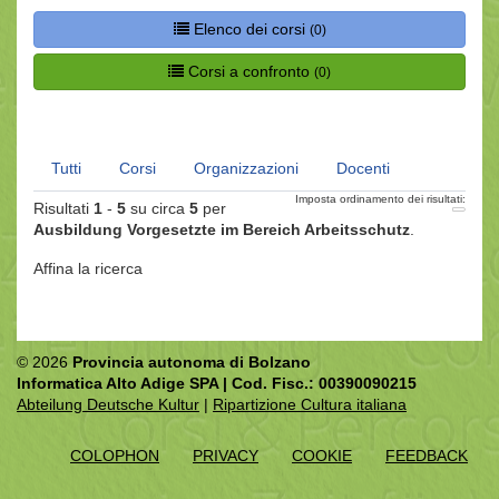
Elenco dei corsi
(0)
Corsi a confronto
(0)
Tutti
Corsi
Organizzazioni
Docenti
Imposta ordinamento dei risultati:
Risultati
1
-
5
su circa
5
per
Ausbildung Vorgesetzte im Bereich Arbeitsschutz
.
Affina la ricerca
© 2026
Provincia autonoma di Bolzano
Informatica Alto Adige SPA | Cod. Fisc.: 00390090215
Abteilung Deutsche Kultur
|
Ripartizione Cultura italiana
COLOPHON
PRIVACY
COOKIE
FEEDBACK