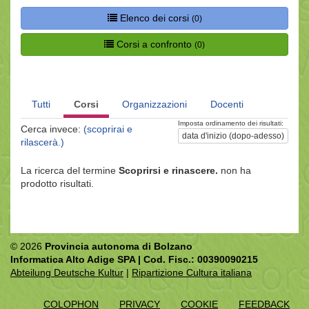
Elenco dei corsi
(0)
Corsi a confronto
(0)
Tutti
Corsi
Organizzazioni
Docenti
Imposta ordinamento dei risultati:
Cerca invece:
(scoprirai e
data d'inizio (dopo-adesso)
rilascerà.)
La ricerca del termine
Scoprirsi e rinascere.
non ha
prodotto risultati.
© 2026
Provincia autonoma di Bolzano
Informatica Alto Adige SPA | Cod. Fisc.: 00390090215
Abteilung Deutsche Kultur
|
Ripartizione Cultura italiana
COLOPHON
PRIVACY
COOKIE
FEEDBACK