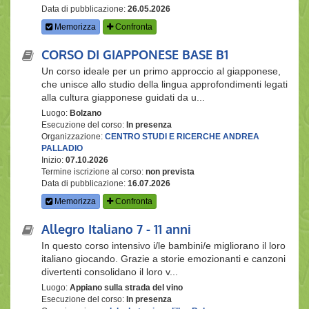
Data di pubblicazione:
26.05.2026
Memorizza
Confronta
CORSO DI GIAPPONESE BASE B1
Un corso ideale per un primo approccio al giapponese,
che unisce allo studio della lingua approfondimenti legati
alla cultura giapponese guidati da u...
Luogo:
Bolzano
Esecuzione del corso:
In presenza
Organizzazione:
CENTRO STUDI E RICERCHE ANDREA
PALLADIO
Inizio:
07.10.2026
Termine iscrizione al corso:
non prevista
Data di pubblicazione:
16.07.2026
Memorizza
Confronta
Allegro Italiano 7 - 11 anni
In questo corso intensivo i/le bambini/e migliorano il loro
italiano giocando. Grazie a storie emozionanti e canzoni
divertenti consolidano il loro v...
Luogo:
Appiano sulla strada del vino
Esecuzione del corso:
In presenza