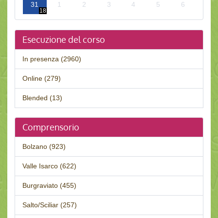
31
1
2
3
4
5
6
18
Esecuzione del corso
In presenza (2960)
Online (279)
Blended (13)
Comprensorio
Bolzano (923)
Valle Isarco (622)
Burgraviato (455)
Salto/Sciliar (257)