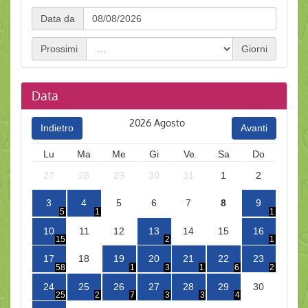
Data
Data da
da
Prossimi
Giorni
Data
2026
Agosto
Indietro
Avanti
Lu
Ma
Me
Gi
Ve
Sa
Do
27
28
29
30
31
1
2
3
4
5
6
7
8
9
5
1
1
10
11
12
13
14
15
16
15
2
1
17
18
19
20
21
22
23
58
1
3
1
6
2
24
25
26
27
28
29
30
25
2
7
3
3
4