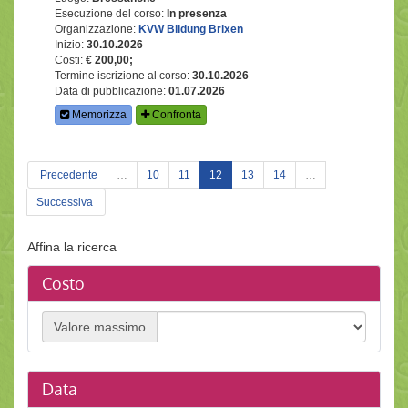
Esecuzione del corso:
In presenza
Organizzazione:
KVW Bildung Brixen
Inizio:
30.10.2026
Costi:
€ 200,00;
Termine iscrizione al corso:
30.10.2026
Data di pubblicazione:
01.07.2026
Memorizza
Confronta
(current)
Precedente
…
10
11
12
13
14
…
Successiva
Affina la ricerca
Costo
Valore massimo
Data