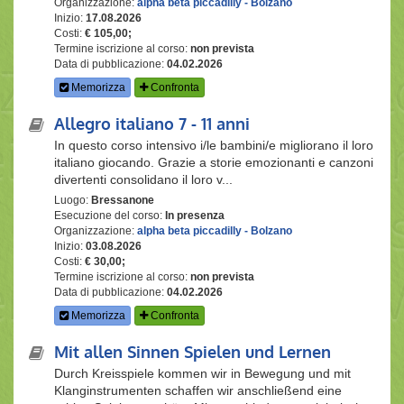
Organizzazione:
alpha beta piccadilly - Bolzano
Inizio:
17.08.2026
Costi:
€ 105,00;
Termine iscrizione al corso:
non prevista
Data di pubblicazione:
04.02.2026
Memorizza
Confronta
Allegro italiano 7 - 11 anni
In questo corso intensivo i/le bambini/e migliorano il loro
italiano giocando. Grazie a storie emozionanti e canzoni
divertenti consolidano il loro v...
Luogo:
Bressanone
Esecuzione del corso:
In presenza
Organizzazione:
alpha beta piccadilly - Bolzano
Inizio:
03.08.2026
Costi:
€ 30,00;
Termine iscrizione al corso:
non prevista
Data di pubblicazione:
04.02.2026
Memorizza
Confronta
Mit allen Sinnen Spielen und Lernen
Durch Kreisspiele kommen wir in Bewegung und mit
Klanginstrumenten schaffen wir anschließend eine