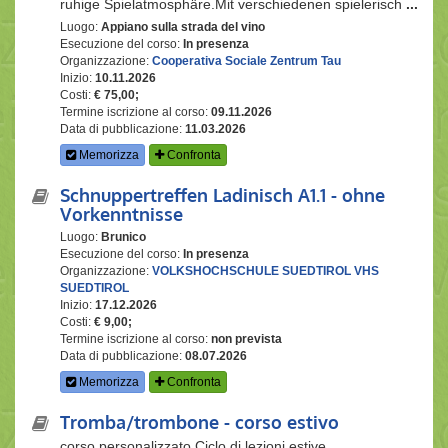
ruhige Spielatmosphäre.Mit verschiedenen spielerisch
...
Luogo:
Appiano sulla strada del vino
Esecuzione del corso:
In presenza
Organizzazione:
Cooperativa Sociale Zentrum Tau
Inizio:
10.11.2026
Costi:
€ 75,00;
Termine iscrizione al corso:
09.11.2026
Data di pubblicazione:
11.03.2026
Memorizza
Confronta
Schnuppertreffen Ladinisch A1.1 - ohne
Vorkenntnisse
Luogo:
Brunico
Esecuzione del corso:
In presenza
Organizzazione:
VOLKSHOCHSCHULE SUEDTIROL VHS
SUEDTIROL
Inizio:
17.12.2026
Costi:
€ 9,00;
Termine iscrizione al corso:
non prevista
Data di pubblicazione:
08.07.2026
Memorizza
Confronta
Tromba/trombone - corso estivo
corso personalizzato Ciclo di lezioni estive