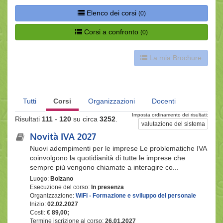
Elenco dei corsi
(0)
Corsi a confronto
(0)
La mia Brochure
Tutti
Corsi
Organizzazioni
Docenti
Imposta ordinamento dei risultati:
Risultati
111
-
120
su circa
3252
.
valutazione del sistema
Novità IVA 2027
Nuovi adempimenti per le imprese Le problematiche IVA
coinvolgono la quotidianità di tutte le imprese che
sempre più vengono chiamate a interagire co...
Luogo:
Bolzano
Esecuzione del corso:
In presenza
Organizzazione:
WIFI - Formazione e sviluppo del personale
Inizio:
02.02.2027
Costi:
€ 89,00;
Termine iscrizione al corso:
26.01.2027