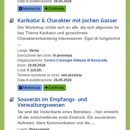
Data di pubblicazione:
26.05.2026
Memorizza
Confronta
Karikatur & Charakter mit Jochen Gasser
Der Workshop richtet sich an alle, die sich allgemein für
das Thema Karikatur und gezeichnete
Charakterentwicklung interessieren. Egal ob fortgeschrit
...
Luogo:
Varna
Esecuzione del corso:
In presenza
Organizzazione:
Centro Convegni Abbazia di Novacella
Inizio:
19.09.2026
Costi:
€ 110,00;
Termine iscrizione al corso:
non prevista
Data di pubblicazione:
26.05.2026
Memorizza
Confronta
Souverän im Empfangs- und
Verwaltungswesen
Sie sind die Visitenkarte eines Betriebes – hier entsteht
oft der entscheidende erste Eindruck. Ein souveränes
Auftreten, klare Kommunikation und die
...
Luogo:
Bressanone