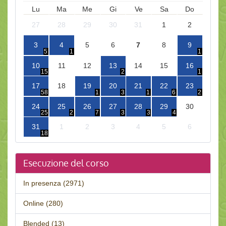
Lu
Ma
Me
Gi
Ve
Sa
Do
27
28
29
30
31
1
2
3
4
5
6
7
8
9
5
1
1
10
11
12
13
14
15
16
15
2
1
17
18
19
20
21
22
23
58
1
3
1
6
2
24
25
26
27
28
29
30
25
2
7
3
3
4
31
1
2
3
4
5
6
18
Esecuzione del corso
In presenza (2971)
Online (280)
Blended (13)