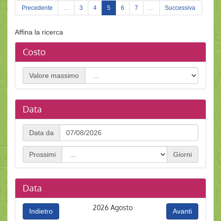
(current)
Precedente
…
3
4
5
6
7
…
Successiva
Affina la ricerca
Costo
Valore massimo
Data
Data
Data da
da
Prossimi
Giorni
Data
2026
Agosto
Indietro
Avanti