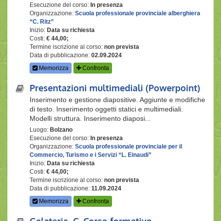
Esecuzione del corso:
In presenza
Organizzazione:
Scuola professionale provinciale alberghiera
“C. Ritz”
Inizio:
Data su richiesta
Costi:
€ 44,00;
Termine iscrizione al corso:
non prevista
Data di pubblicazione:
02.09.2024
Memorizza
Confronta
Presentazioni multimediali (Powerpoint)
Inserimento e gestione diapositive. Aggiunte e modifiche
di testo. Inserimento oggetti statici e multimediali.
Modelli struttura. Inserimento diaposi...
Luogo:
Bolzano
Esecuzione del corso:
In presenza
Organizzazione:
Scuola professionale provinciale per il
Commercio, Turismo e i Servizi “L. Einaudi”
Inizio:
Data su richiesta
Costi:
€ 44,00;
Termine iscrizione al corso:
non prevista
Data di pubblicazione:
11.09.2024
Memorizza
Confronta
Gelateria_C_Corso formativo