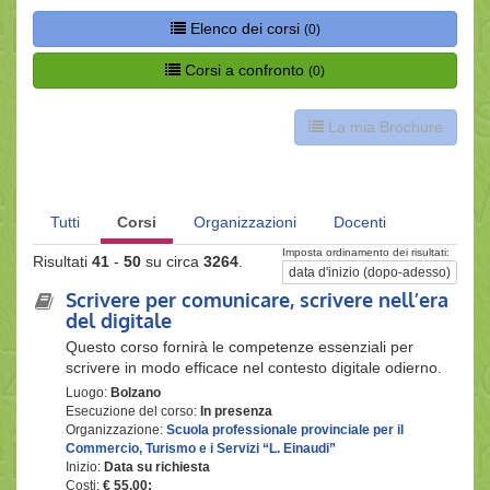
Elenco dei corsi
(0)
Corsi a confronto
(0)
La mia Brochure
Tutti
Corsi
Organizzazioni
Docenti
Imposta ordinamento dei risultati:
Risultati
41
-
50
su circa
3264
.
data d'inizio (dopo-adesso)
Scrivere per comunicare, scrivere nell’era
del digitale
Questo corso fornirà le competenze essenziali per
scrivere in modo efficace nel contesto digitale odierno.
Luogo:
Bolzano
Esecuzione del corso:
In presenza
Organizzazione:
Scuola professionale provinciale per il
Commercio, Turismo e i Servizi “L. Einaudi”
Inizio:
Data su richiesta
Costi:
€ 55,00;