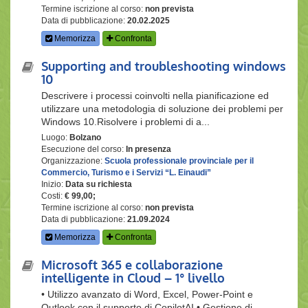
Termine iscrizione al corso:
non prevista
Data di pubblicazione:
20.02.2025
Memorizza
Confronta
Supporting and troubleshooting windows
10
Descrivere i processi coinvolti nella pianificazione ed
utilizzare una metodologia di soluzione dei problemi per
Windows 10.Risolvere i problemi di a...
Luogo:
Bolzano
Esecuzione del corso:
In presenza
Organizzazione:
Scuola professionale provinciale per il
Commercio, Turismo e i Servizi “L. Einaudi”
Inizio:
Data su richiesta
Costi:
€ 99,00;
Termine iscrizione al corso:
non prevista
Data di pubblicazione:
21.09.2024
Memorizza
Confronta
Microsoft 365 e collaborazione
intelligente in Cloud – 1° livello
• Utilizzo avanzato di Word, Excel, Power-Point e
Outlook con il supporto di CopilotAI.• Gestione di