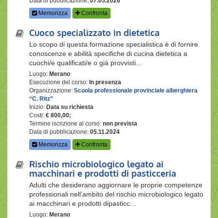
Data di pubblicazione:
07.05.2026
Memorizza
Confronta
Cuoco specializzato in dietetica
Lo scopo di questa formazione specialistica è di fornire
conoscenze e abilità specifiche di cucina dietetica a
cuochi/e qualificati/e o già provvisti...
Luogo:
Merano
Esecuzione del corso:
In presenza
Organizzazione:
Scuola professionale provinciale alberghiera
“C. Ritz”
Inizio:
Data su richiesta
Costi:
€ 800,00;
Termine iscrizione al corso:
non prevista
Data di pubblicazione:
05.11.2024
Memorizza
Confronta
Rischio microbiologico legato ai
macchinari e prodotti di pasticceria
Adulti che desiderano aggiornare le proprie competenze
professionali nell’ambito del rischio microbiologico legato
ai macchinari e prodotti dipasticc...
Luogo:
Merano